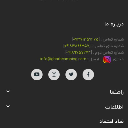
درباره ما
شماره تماس : [
09371359275
]
شماره های تماس : [
09183866357
]
شماره تماس دوم : [
09189757674
]
مجازی
ایمیل :
info@gharbcamping.com
راهنما

اطلاعات

نماد اعتماد