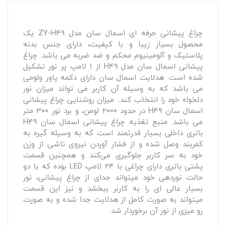
چراغ پیشانی حرفه ای اسمال سان مدل ZY-H49 یک
محصول بسیار زیبا و با کیفیت، دارای جنس بدنه
پلاستیک و آلومینیوم محکم و ضد ضربه می باشد. چراغ
پیشانی اسمال سان مدل H49 از 1 لامپ پر نور تشکیل
شده است. هدلایت اسمال سان دارای دکمه پاور ولومی
می باشد که به وسیله آن کاربر می تواند میزان نور
دلخواه خود را انتخاب کند.. میزان روشنایی چراغ پیشانی
اسمال سان H49 در حدود 2000 لومن، و برد نور 300 متر
می باشد. منبع تغذیه چراغ پیشانی اسمال سان H49
باتری داخلی بسیار قدرتمند است که به وسیله گیره به
کمربند وصل شده و از فشار آوردن نیروی ناشی از وزن
خود به سر کاربر جلوگیری می‌کند و همچنین قسمت
پشتی باتری دارای چراغی با 24 لامپ LED بوده که با دو
حالت نوردهی خود میتواند جدای از چراغ پیشانی، نور
بسیار عالی ای را به کاربر ببخشد و نیز این قسمت
میتواند به صورت کامل از هدلایت جدا شده و به صورت
رو میزی از نور آن برخوردار شد.