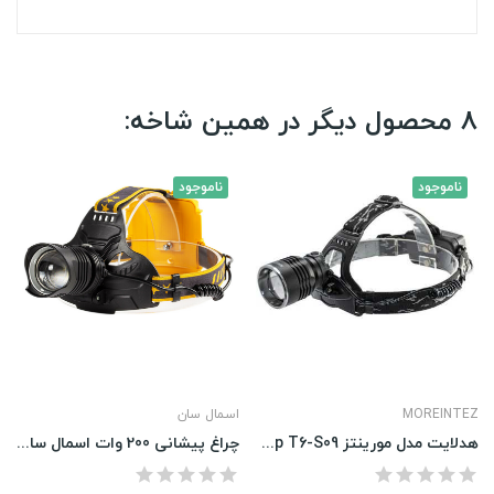
8 محصول دیگر در همین شاخه:
ناموجود
ناموجود
MOREINTEZ
اسمال سان
هدلایت مدل مورینتز Headlamp T6-S09
چراغ پیشانی 200 وات اسمال سان مدل ZY-W645