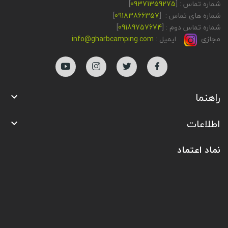
شماره تماس : [
09371359275
]
شماره های تماس : [
09183866357
]
شماره تماس دوم : [
09189757674
]
مجازی
ایمیل :
info@gharbcamping.com
راهنما

اطلاعات

نماد اعتماد