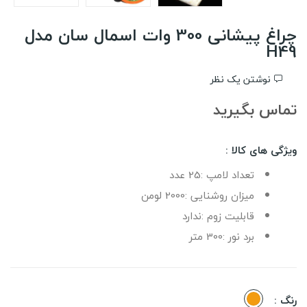
چراغ پیشانی 300 وات اسمال سان مدل
H49
نوشتن یک نظر
تماس بگیرید
ویژگی های کالا :
تعداد لامپ :25 عدد
میزان روشنایی :2000 لومن
قابلیت زوم :ندارد
برد نور :300 متر
نارنجی
رنگ :