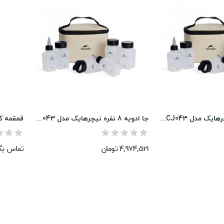
جا ادویه برند نیچرهایک مدل CNH22CJ043
جا ادویه 8 نفره نیچرهایک مدل CNH22CJ043
قمقمه ک
4,974,521 تومان
تماس بگ