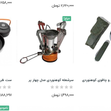
258,000 تومان
2,220,000 تومان
حراج!
و چاقوی کوهنوردی
سرشعله کوهنوردی مدل چهار پر
ست ظروف
1,498,000 تومان
3,188,697 توم
ناموجو