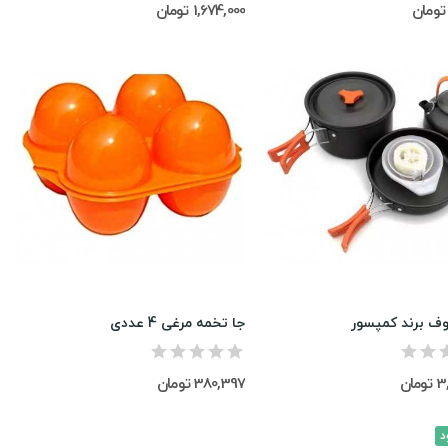
1,674,000 تومان
 برند کمپسور
جا تخمه مرغی 4 عددی
ان
380,397 تومان
د