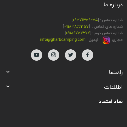
درباره ما
شماره تماس : [
09371359275
]
شماره های تماس : [
09183866357
]
شماره تماس دوم : [
09189757674
]
مجازی
ایمیل :
info@gharbcamping.com
راهنما

اطلاعات

نماد اعتماد