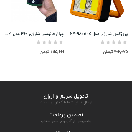
پروژکتور شارژی مدل NY-9805-B
چراغ فانوسی شارژی 360 مدل LY01
702,075 تومان
1,115,661 تومان
تحویل سریع و ارزان
ارسال کالای شما با کمترین قیمت
تضمین پرداخت
پشتیبانی از کارتهای عضو شتاب