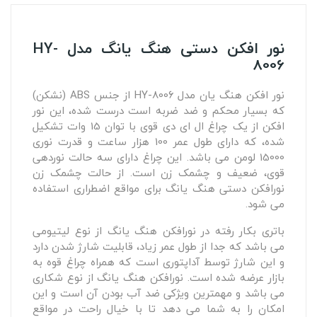
نور افکن دستی هنگ یانگ مدل HY-
8006
نور افکن هنگ یان مدل HY-8006 از جنس ABS (نشکن)
که بسیار محکم و ضد ضربه است درست شده، این نور
افکن از یک چراغ ال ای دی قوی با توان 15 وات تشکیل
شده، که دارای طول عمر 100 هزار ساعت و قدرت نوری
15000 لومن می باشد. این چراغ دارای سه حالت نوردهی
قوی، ضعیف و چشمک زن است. از حالت چشمک زن
نورافکن دستی هنگ یانگ برای مواقع اضطراری استفاده
می شود.
باتری بکار رفته در نورافکن هنگ یانگ از نوع لیتیومی
می باشد که جدا از طول عمر زیاد، قابلیت شارژ شدن دارد
و این شارژ توسط آداپتوری است که همراه چراغ قوه به
بازار عرضه شده است. نورافکن هنگ یانگ از نوع شکاری
می باشد و مهمترین ویژکی ضد آب بودن آن است و این
امکان را به شما می دهد تا با خیال راحت در مواقع