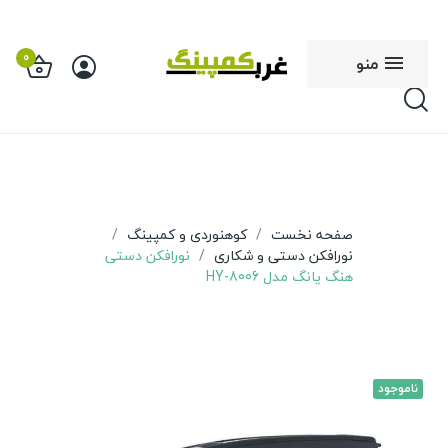
0
منو
صفحه نخست
کوهنوردی و کمپینگ
نورافکن دستی و شکاری
نورافکن دستی
هنگ یانگ مدل HY-8006
ناموجود