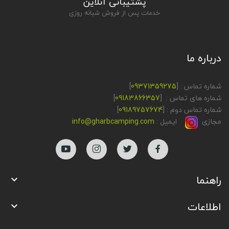
پشتیبانی آنلاین
خدمات پس از فروش شبانه روزی
درباره ما
شماره تماس : [
09371359275
]
شماره های تماس : [
09183866357
]
شماره تماس دوم : [
09189757674
]
مجازی
ایمیل :
info@gharbcamping.com
راهنما

اطلاعات
