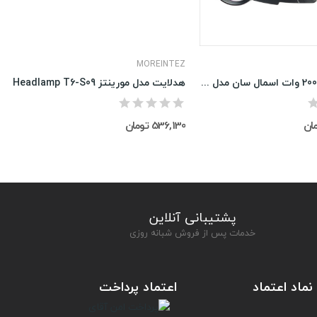
MOREINTEZ
چراغ پیشانی 200 وات اسمال سان مدل P70-W644
هدلایت مدل مورینتز Headlamp T6-S09
536,130 تومان
پشتیبانی آنلاین
خدمات پس از فروش شبانه روزی
نماد اعتماد
اعتماد پرداخت