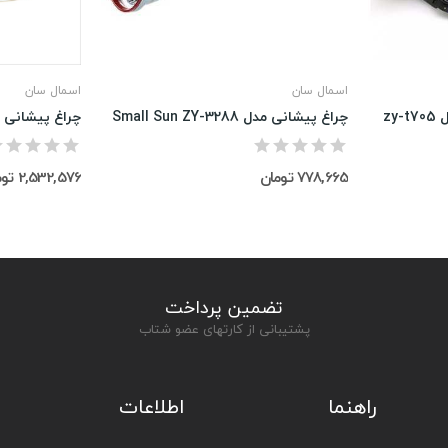
اسمال سان
اسمال سان
zy
چراغ پیشانی مدل Small Sun ZY-3288
778,665 تومان
2,532,576 تومان
تضمین پرداخت
پشتیبانی از کارتهای عضو شتاب
راهنما
اطلاعات