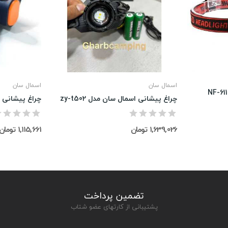
اسمال سان
اسمال سان
چراغ پیشانی اسمال سان مدل zy-t502
چراغ پیشانی اسم
1,639,026 تومان
1,115,661 تومان
تضمین پرداخت
پشتیبانی از کارتهای عضو شتاب