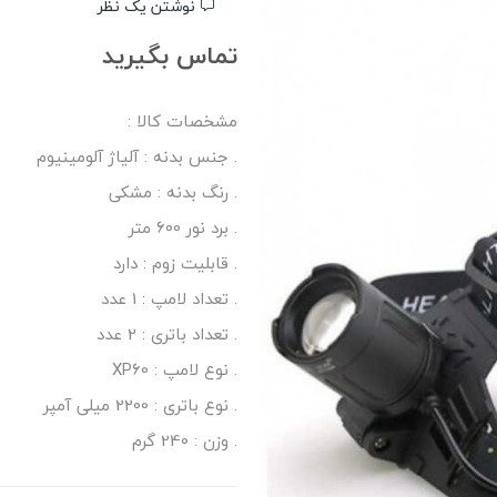
نوشتن یک نظر
تماس بگیرید
مشخصات کالا :
. جنس بدنه : آلیاژ آلومینیوم
. رنگ بدنه : مشکی
. برد نور 600 متر
. قابلیت زوم : دارد
. تعداد لامپ : 1 عدد
. تعداد باتری : 2 عدد
. نوع لامپ : XP60
. نوع باتری : 2200 میلی آمپر
. وزن : 240 گرم