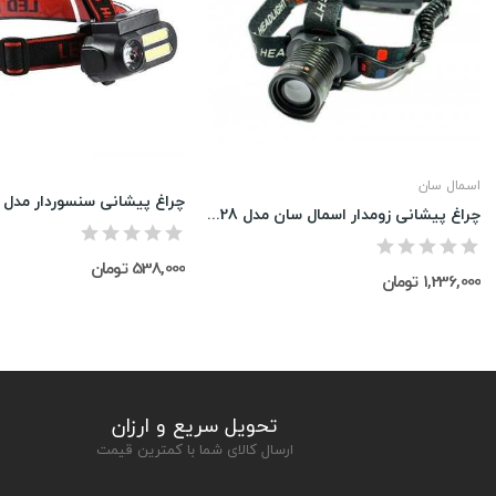
اسمال سان
چراغ پیشانی سنسوردار مدل NF-611
چراغ پیشانی زومدار اسمال سان مدل W528
538,000 تومان
1,236,000 تومان
تحویل سریع و ارزان
ارسال کالای شما با کمترین قیمت