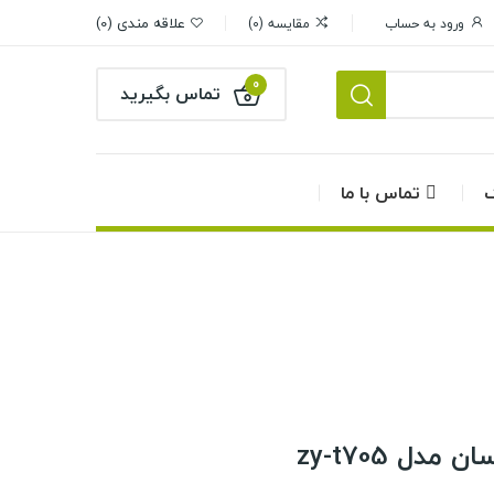
علاقه مندی
0
ورود به حساب
مقایسه
0
0
تماس بگیرید
گ
تماس با ما
دل zy-t705