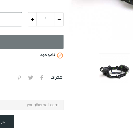
ناموجود

اشتراک
در 