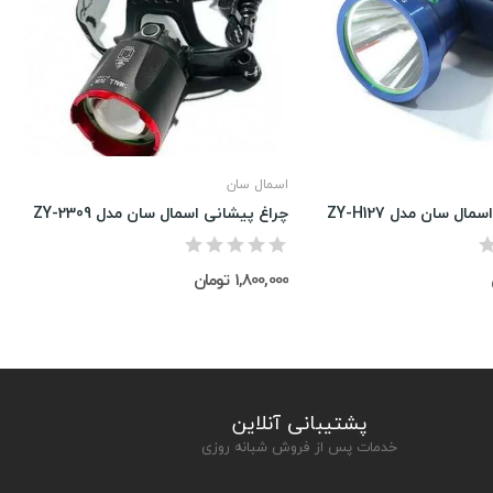
اسمال سان
ال سان مدل ZY-H127
چراغ پیشانی اسمال سان مدل ZY-2309
1,800,000 تومان
پشتیبانی آنلاین
خدمات پس از فروش شبانه روزی