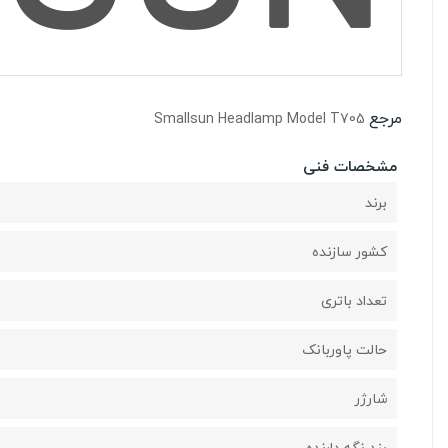
مرجع
Smallsun Headlamp Model T705
مشخصات فنی
برند
کشور سازنده
تعداد باتری
حالت پاوربانک
شارژر
بند نگه دارنده