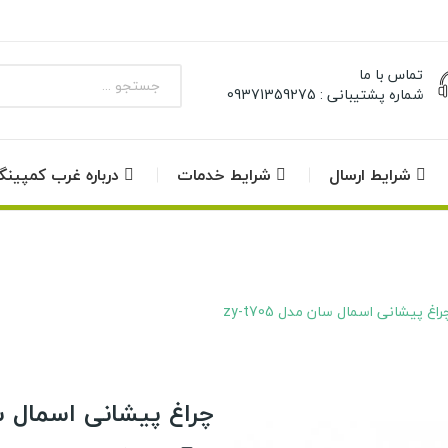
تماس با ما
شماره پشتیبانی : 09371359275
شرایط ارسال
شرایط خدمات
درباره غرب کمپین
راغ پیشانی اسمال سان مدل zy-t705
چراغ پیشانی اسمال سان م