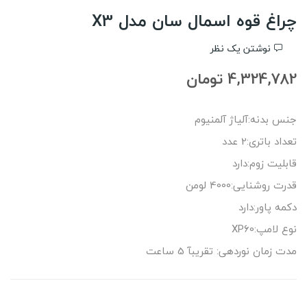
چراغ قوه اسمال سان مدل X3
نوشتن یک نظر
4,324,782 تومان
جنس بدنه:آلیاژ آلمنیوم
تعداد باتری:2 عدد
قابلیت زوم:دارد
قدرت روشنایی:4000 لومن
دکمه پاور:دارد
نوع لامپ:XP60
مدت زمان نوردهی: تقریبآ 5 ساعت