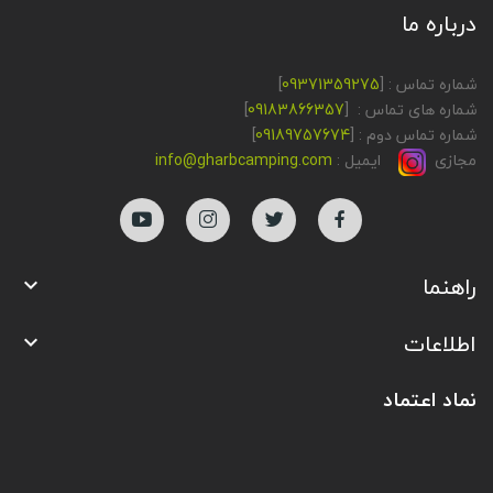
درباره ما
شماره تماس : [
09371359275
]
شماره های تماس : [
09183866357
]
شماره تماس دوم : [
09189757674
]
مجازی
ایمیل :
info@gharbcamping.com
راهنما

اطلاعات

نماد اعتماد