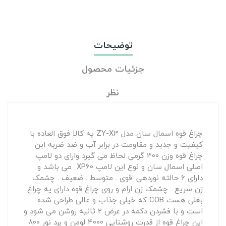
توضیحات
جزئیات محصول
نظر
چراغ قوه اسمال سان مدل ZY-X3 یه کالا فوق العاده با
کیفیت و جدید و مقاومت در برابر آب و ضد ضربه این
چراغ قوه وزن 300 گرمی لحاظ می گیرد وارای دو لامپ
اصلی اسمال سان و نوع این لامپ XP60 می باشد و
دارای 6 حالته نوردهی :قوی . متوسط . ضعیف . چشمک
زن سریع . چشمک زن ارام و روی چراغ قوه دارای یه چراغ
بغلی هست COB که خیلی جذاب و عالی طراحی شده
است و با فشردن دکمه در عرض 2 ثانیه روشن می شود و
این چراغ قوه از قدرت روشنایی 4000 لومن و برد نور 800