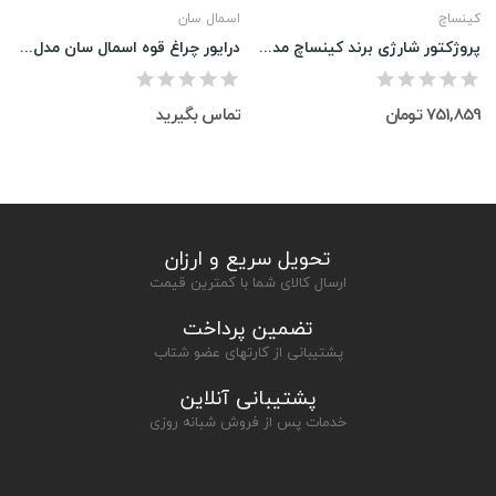
کینساچ
اسمال سان
پروژکتور شارژی برند کینساچ مدل KS-5860
درایور چراغ قوه اسمال سان مدل zy-T228
751,859 تومان
تماس بگیرید
تحویل سریع و ارزان
ارسال کالای شما با کمترین قیمت
تضمین پرداخت
پشتیبانی از کارتهای عضو شتاب
پشتیبانی آنلاین
خدمات پس از فروش شبانه روزی