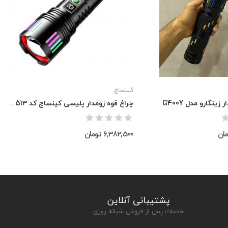
کینساچ
زینگارو مدل G400Y
چراغ قوه زومدار پلیسی کینساچ کد Ks-513
6,382,500 تومان
پشتیبانی آنلاین
خدمات پس از فروش شبانه روزی