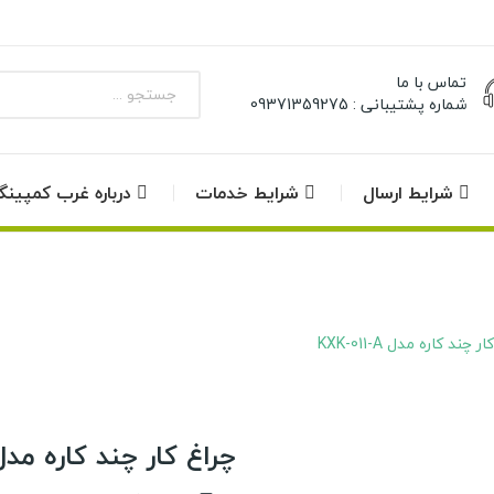
تماس با ما
شماره پشتیبانی : 09371359275
شرایط ارسال
شرایط خدمات
درباره غرب کمپین
ر چند کاره مدل KXK-011-A
چراغ کار چند کاره مدل K-011-A