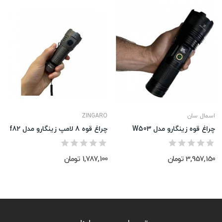
اسمال سان
ZINGARO
چراغ قوه زینگارو مدل W503
چراغ قوه 8 لامپ زینگارو مدل f82
3,957,150 تومان
1,787,100 تومان