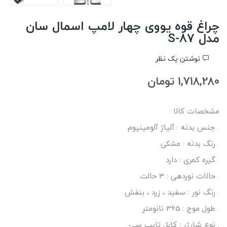
چراغ قوه یووی چهار لامپ اسمال سان
مدل S-87
نوشتن یک نظر
1,718,280 تومان
مشخصات کالا :
. جنس بدنه : آلیاژ آلومینیوم
. رنگ بدنه : مشکی
. گیره کمری : دارد
. حالات نوردهی : 3 حالت
. رنگ نور : سفید ، زرد ، بنفش
. طول موج : 365 نانومتر
. نوع شارژر : کابل تایپ سی