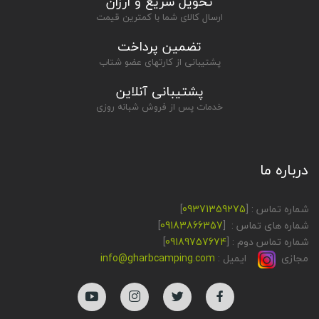
تحویل سریع و ارزان
ارسال کالای شما با کمترین قیمت
تضمین پرداخت
پشتیبانی از کارتهای عضو شتاب
پشتیبانی آنلاین
خدمات پس از فروش شبانه روزی
درباره ما
شماره تماس : [
09371359275
]
شماره های تماس : [
09183866357
]
شماره تماس دوم : [
09189757674
]
مجازی
ایمیل :
info@gharbcamping.com