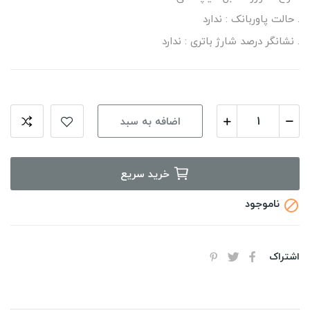
. حالت پاوربانک : ندارد
. نشانگر درصد شارژ باتری : ندارد
اضافه به سبد
خرید سریع
ناموجود

اشتراک