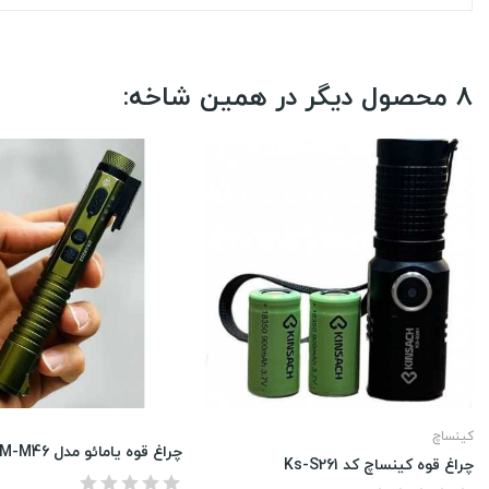
8 محصول دیگر در همین شاخه:
کینساچ
چراغ قوه یامائو مدل YM-M46
چراغ قوه کینساچ کد Ks-S261