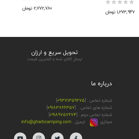
2,772,780 تومان
1,273,947 تومان
تحویل سریع و ارزان
ارسال کالای شما با کمترین قیمت
درباره ما
شماره تماس : [
09371359275
]
شماره های تماس : [
09183866357
]
شماره تماس دوم : [
09189757674
]
مجازی
ایمیل :
info@gharbcamping.com