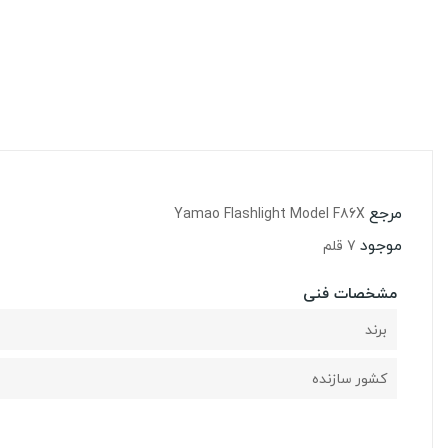
مرجع
Yamao Flashlight Model F86X
موجود
7 قلم
مشخصات فنی
برند
کشور سازنده