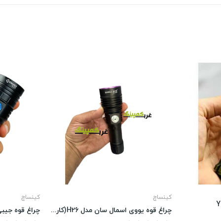
کینساچ
کینساچ
چراغ قوه یووی اسمال سان مدل H26(کارشناسی ماشین)
چراغ قوه جیبی ک