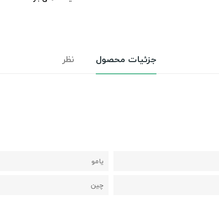
جزئیات محصول
نظر
یامو
چین