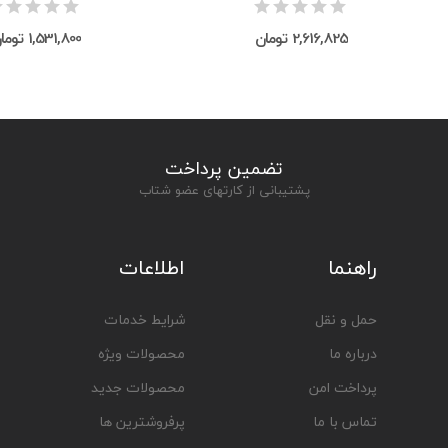
2,616,825 تومان
1,531,800 تومان
تضمین پرداخت
پشتیبانی از کارتهای عضو شتاب
راهنما
اطلاعات
حمل و نقل
شرایط خدمات
درباره ما
محصولات ویژه
پرداخت امن
محصولات جدید
تماس با ما
پرفروشترین ها