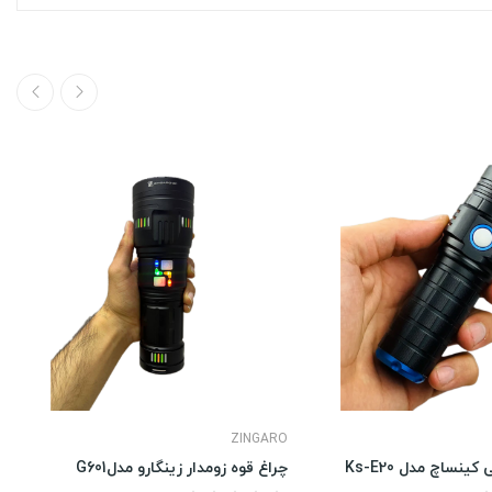
ZINGARO
ینساچ مدل Ks-E20
چراغ قوه زومدار زینگارو مدلG601