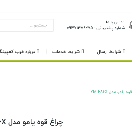
تماس با ما
شماره پشتیبانی : 09371359275
شرایط ارسال
شرایط خدمات
درباره غرب کمپین
ه یامو مدل YM-F86X
چراغ قوه یامو مدل YM-F86X