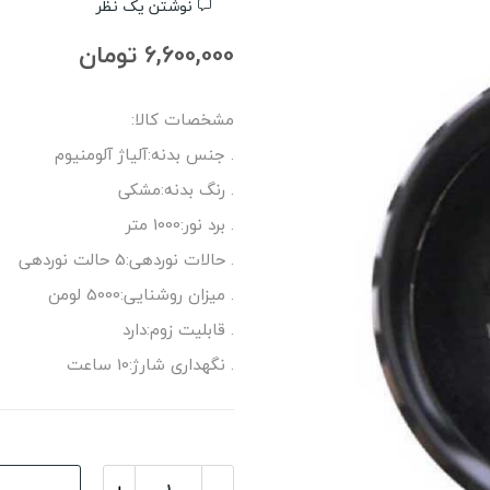
نوشتن یک نظر
6,600,000 تومان
مشخصات کالا:
. جنس بدنه:آلیاژ آلومنیوم
. رنگ بدنه:مشکی
. برد نور:1000 متر
. حالات نوردهی:5 حالت نوردهی
. میزان روشنایی:5000 لومن
. قابلیت زوم:دارد
. نگهداری شارژ:10 ساعت