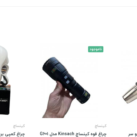
ناموجود
کینساچ
کینساچ
چراغ قوه کینساچ Kinsach مدل G601
چراغ کمپی برند ک