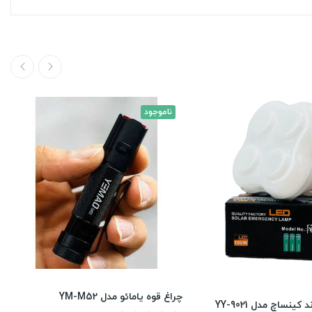
ناموجود
چراغ قوه یامائو مدل YM-M52
ینساچ مدل YY-9021