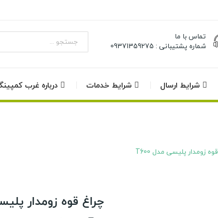
تماس با ما
شماره پشتیبانی : 09371359275
شرایط ارسال
شرایط خدمات
درباره غرب کمپین
وه زومدار پلیسی مدل T600
چراغ قوه زومدار پلیسی 