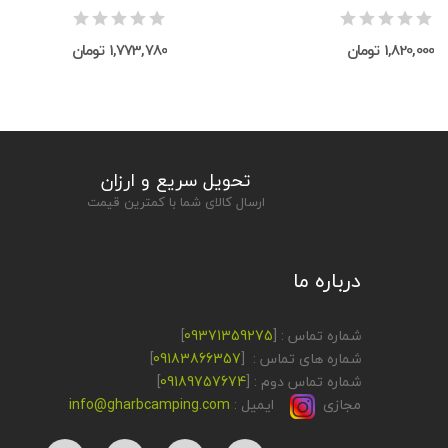
1,820,000 تومان
1,773,780 تومان
تحویل سریع و ارزان
ارسال کالای شما با کمترین قیمت
درباره ما
شماره تماس : [
09371359275
]
شماره های تماس : [
09183866357
]
شماره تماس دوم : [
09189757674
]
مجازی
ایمیل :
info@gharbcamping.com