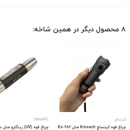
8 محصول دیگر در همین شاخه:
کینساچ
ZINGARO
چراغ قوه کینساچ Kinsach مدل Ks-f82
چراغ قوه (UV) زینگارو مدل دو سر