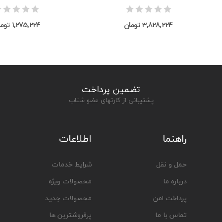
3,828,224 تومان
1,275,224 تومان
تضمین پرداخت
پشتیبانی از کارتهای عضو شتاب
راهنما
اطلاعات
حمل و نقل
شرایط خدمات
درباره ما
محصولات ویژه
پرداخت امن
محصولات جدید
تماس با ما
پرفروشترین ها