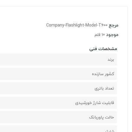
مرجع
Company-Flashlight-Model-T600
موجود
10 قلم
مشخصات فنی
برند
کشور سازنده
تعداد باتری
قابلیت شارژ خورشیدی
حالت پاوربانک
شارژر