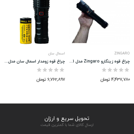
ZINGARO
اسمال سان
چراغ قوه زینگارو Zingaro مدل S011
چراغ قوه زومدار اسمال سان مدل zy-t301
4,437,780 تومان
6,762,897 تومان
تحویل سریع و ارزان
ارسال کالای شما با کمترین قیمت