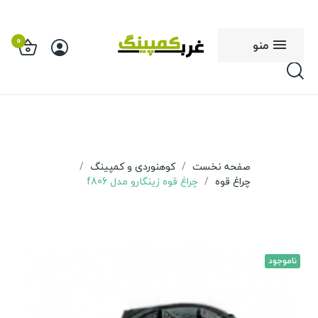
0
منو
صفحه نخست
کوهنوردی و کمپینگ
چراغ قوه
چراغ قوه زینگارو مدل f806
ناموجود