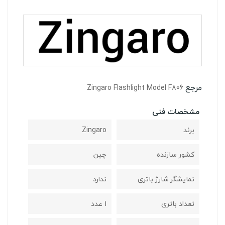
مرجع
Zingaro Flashlight Model F806
مشخصات فنی
برند
Zingaro
کشور سازنده
چین
نمایشگر شارژ باتری
ندارد
تعداد باتری
1 عدد