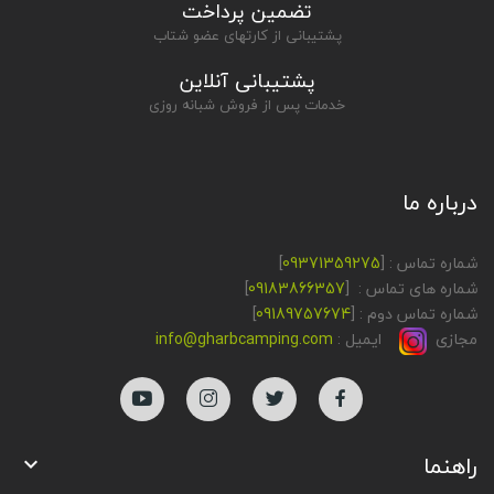
تضمین پرداخت
پشتیبانی از کارتهای عضو شتاب
پشتیبانی آنلاین
خدمات پس از فروش شبانه روزی
درباره ما
شماره تماس : [
09371359275
]
شماره های تماس : [
09183866357
]
شماره تماس دوم : [
09189757674
]
مجازی
ایمیل :
info@gharbcamping.com
راهنما
