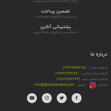
ارسال کالای شما با کمترین قیمت
تضمین پرداخت
پشتیبانی از کارتهای عضو شتاب
پشتیبانی آنلاین
خدمات پس از فروش شبانه روزی
درباره ما
شماره تماس : [
09371359275
]
شماره های تماس : [
09183866357
]
شماره تماس دوم : [
09189757674
]
مجازی
ایمیل :
info@gharbcamping.com