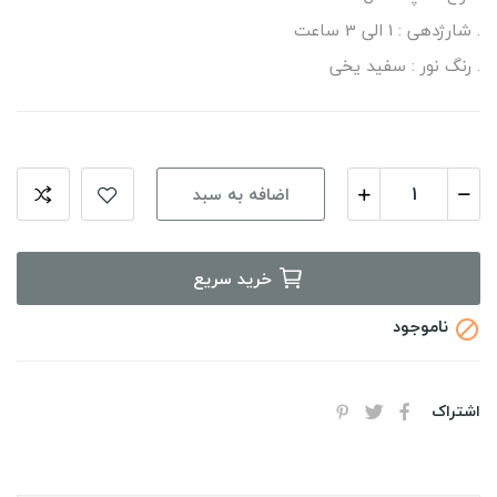
. شارژدهی : 1 الی 3 ساعت
. رنگ نور : سفید یخی
اضافه به سبد
خرید سریع
ناموجود

اشتراک