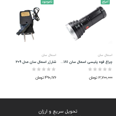
حراج!
ناموجود
اسمال سان
اسمال سان
چراغ قوه پلیسی اسمال سان ZY-T181
شارژر اسمال سان مدل 209
3,700,000 تومان
490,176 تومان
تحویل سریع و ارزان