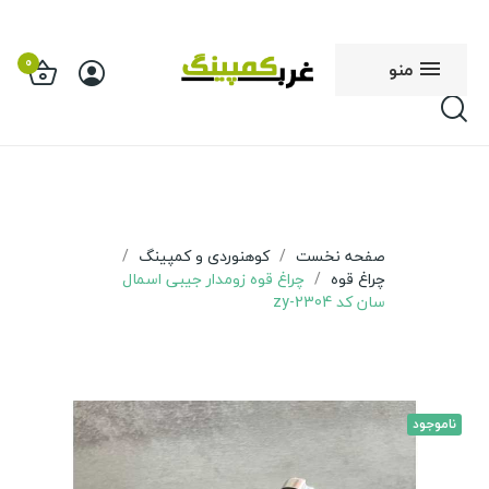
0
منو
صفحه نخست
کوهنوردی و کمپینگ
چراغ قوه
چراغ قوه زومدار جیبی اسمال
سان کد zy-2304
ناموجود