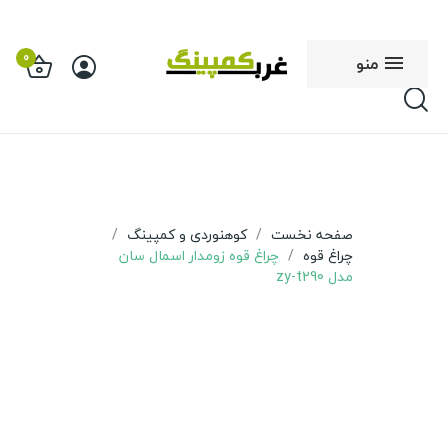
0
منو
صفحه نخست
کوهنوردی و کمپینگ
چراغ قوه
چراغ قوه زومدار اسمال سان
مدل zy-t290