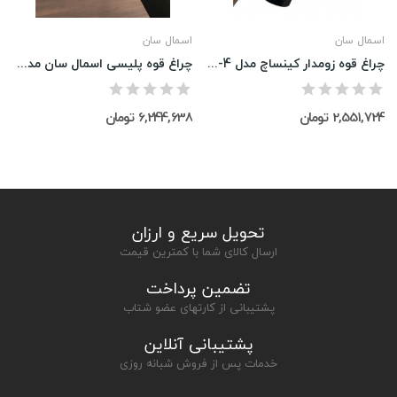
اسمال سان
اسمال سان
چراغ قوه زومدار کینساچ مدل Ks-902-4
چراغ قوه پلیسی اسمال سان مدل ZY-T600
2,551,724 تومان
6,244,638 تومان
تحویل سریع و ارزان
ارسال کالای شما با کمترین قیمت
تضمین پرداخت
پشتیبانی از کارتهای عضو شتاب
پشتیبانی آنلاین
خدمات پس از فروش شبانه روزی