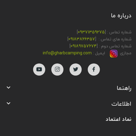
درباره ما
شماره تماس : [
09371359275
]
شماره های تماس : [
09183866357
]
شماره تماس دوم : [
09189757674
]
مجازی
ایمیل :
info@gharbcamping.com
راهنما

اطلاعات

نماد اعتماد