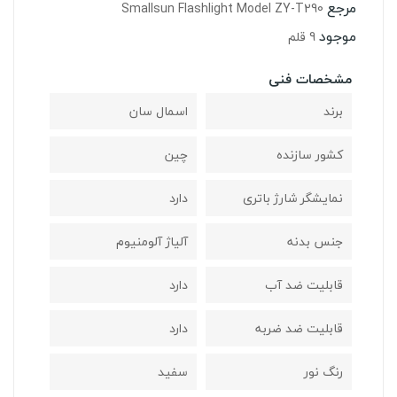
مرجع
Smallsun Flashlight Model ZY-T290
موجود
9 قلم
مشخصات فنی
برند
اسمال سان
کشور سازنده
چین
نمایشگر شارژ باتری
دارد
جنس بدنه
آلیاژ آلومنیوم
قابلیت ضد آب
دارد
قابلیت ضد ضربه
دارد
رنگ نور
سفید