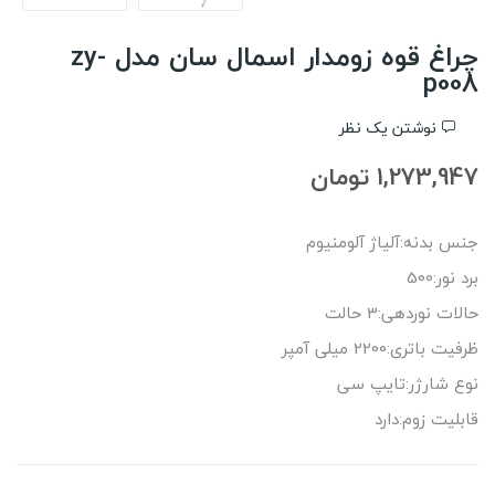
چراغ قوه زومدار اسمال سان مدل zy-
p008
نوشتن یک نظر
1,273,947 تومان
جنس بدنه:آلیاژ آلومنیوم
برد نور:500
حالات نوردهی:3 حالت
ظرفیت باتری:2200 میلی آمپر
نوع شارژر:تایپ سی
قابلیت زوم:دارد