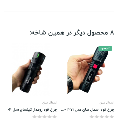
8 محصول دیگر در همین شاخه:
ناموجود
اسمال سان
اسمال سان
چراغ قوه اسمال سان مدل ZY-T271
چراغ قوه زومدار کینساچ مدل Ks-902-4