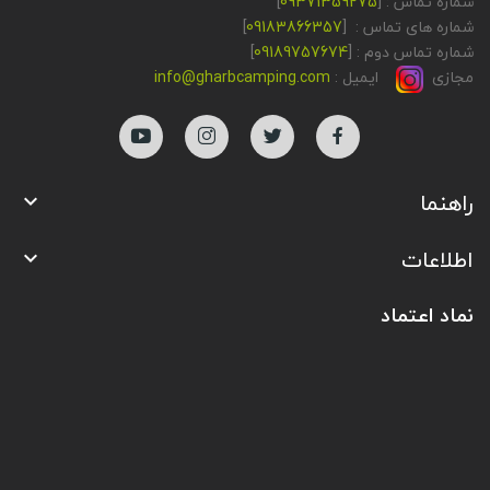
شماره تماس : [
09371359275
]
شماره های تماس : [
09183866357
]
شماره تماس دوم : [
09189757674
]
مجازی
ایمیل :
info@gharbcamping.com
راهنما

اطلاعات

نماد اعتماد