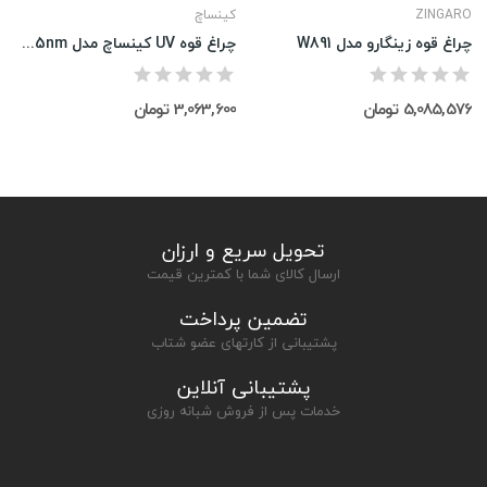
ZINGARO
کینساچ
چراغ قوه زینگارو مدل W891
چراغ قوه UV کینساچ مدل Ks-UV365nm
5,085,576 تومان
3,063,600 تومان
تحویل سریع و ارزان
ارسال کالای شما با کمترین قیمت
تضمین پرداخت
پشتیبانی از کارتهای عضو شتاب
پشتیبانی آنلاین
خدمات پس از فروش شبانه روزی