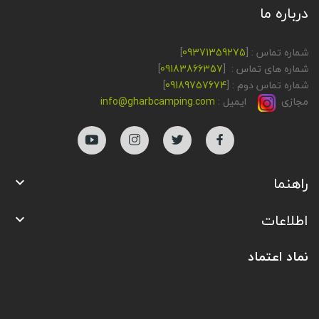
درباره ما
شماره تماس : [
09371359275
]
شماره های تماس : [
09183866357
]
شماره تماس دوم : [
09189757674
]
مجازی
ایمیل :
info@gharbcamping.com
راهنما

اطلاعات

نماد اعتماد