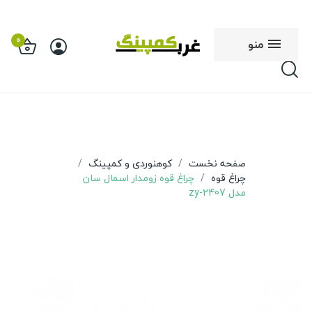
0
منو
صفحه نخست
کوهنوردی و کمپینگ
چراغ قوه
چراغ قوه زومدار اسمال سان
مدل zy-2407