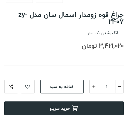
چراغ قوه زومدار اسمال سان مدل zy-
2407
نوشتن یک نظر
3,421,020 تومان
اضافه به سبد
خرید سریع