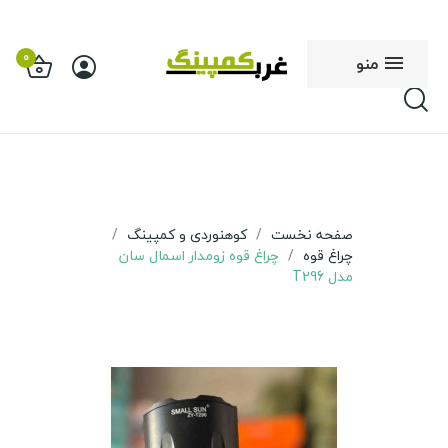
0
منو
صفحه نخست
کوهنوردی و کمپینگ
چراغ قوه
چراغ قوه زومدار اسمال سان
مدل T296