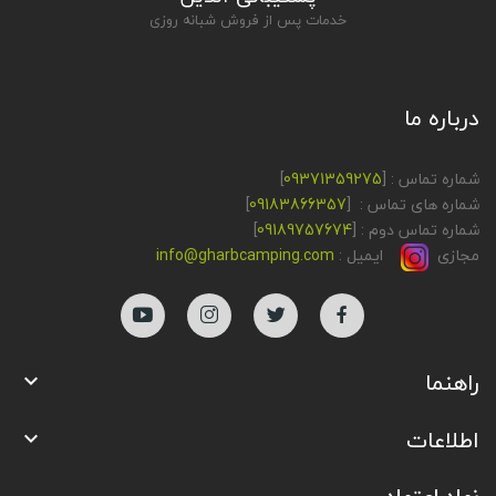
خدمات پس از فروش شبانه روزی
درباره ما
شماره تماس : [
09371359275
]
شماره های تماس : [
09183866357
]
شماره تماس دوم : [
09189757674
]
مجازی
ایمیل :
info@gharbcamping.com
راهنما

اطلاعات
