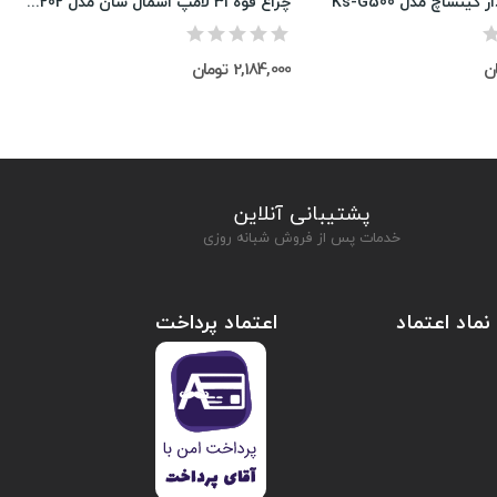
کینساچ مدل Ks-G500
چراغ قوه 31 لامپ اسمال سان مدل ZY-W5202
2,184,000 تومان
پشتیبانی آنلاین
خدمات پس از فروش شبانه روزی
نماد اعتماد
اعتماد پرداخت