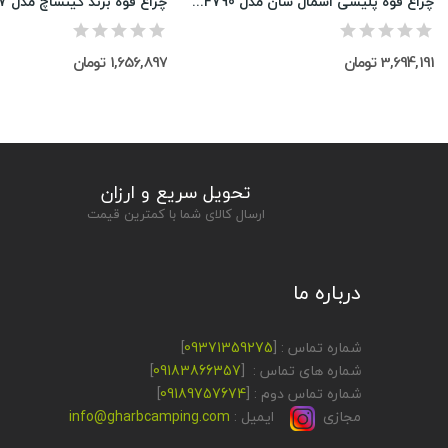
چراغ قوه پلیسی اسمال سان مدل ZY-F790
چراغ قوه برند کینساچ مدل 183027-2
3,694,191 تومان
1,656,897 تومان
تحویل سریع و ارزان
ارسال کالای شما با کمترین قیمت
درباره ما
شماره تماس : [
09371359275
]
شماره های تماس : [
09183866357
]
شماره تماس دوم : [
09189757674
]
مجازی
ایمیل :
info@gharbcamping.com