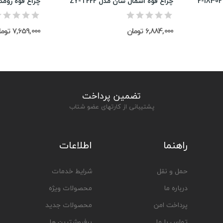
چراغ قوه اسمال سان مدل ZY-T222
چراغ قوه زومدار 
6,884,000 تومان
7,659,000 تومان
تضمین پرداخت
پشتیبانی از کارتهای عضو شتاب
راهنما
اطلاعات
حمل و نقل
شرایط خدمات
درباره ما
محصولات ویژه
پرداخت امن
محصولات جدید
تماس با ما
پرفروشترین ها