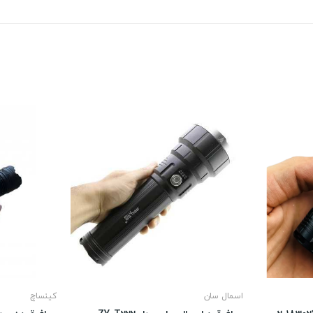
اسمال سان
کینساچ