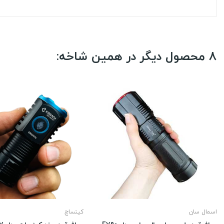
8 محصول دیگر در همین شاخه:
اسمال سان
کینساچ