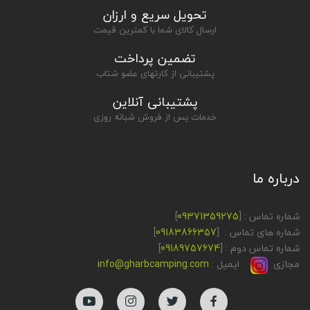
تحویل سریع و ارزان
ارسال کالای شما با کمترین قیمت
تضمین پرداخت
پشتیبانی از کارتهای عضو شتاب
پشتیبانی آنلاین
خدمات پس از فروش شبانه روزی
درباره ما
شماره تماس : [
09371359275
]
شماره های تماس : [
09183866357
]
شماره تماس دوم : [
09189757674
]
مجازی
ایمیل :
info@gharbcamping.com