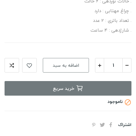
. حالات نوردهی : 6 حالت
. چراغ مهتابی : دارد
. تعداد باتری : 2 عدد
. شارژدهی : 4 ساعت
اضافه به سبد
خرید سریع
ناموجود

اشتراک