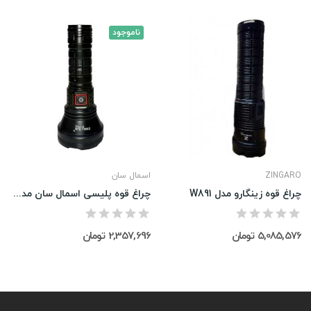
ناموجود
ZINGARO
اسمال سان
چراغ قوه زینگارو مدل W891
چراغ قوه پلیسی اسمال سان مدل zy-f805
5,085,576 تومان
2,357,696 تومان