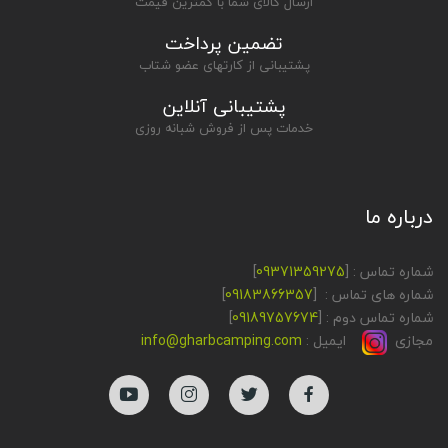
ارسال کالای شما با کمترین قیمت
تضمین پرداخت
پشتیبانی از کارتهای عضو شتاب
پشتیبانی آنلاین
خدمات پس از فروش شبانه روزی
درباره ما
شماره تماس : [
09371359275
]
شماره های تماس : [
09183866357
]
شماره تماس دوم : [
09189757674
]
مجازی
ایمیل :
info@gharbcamping.com