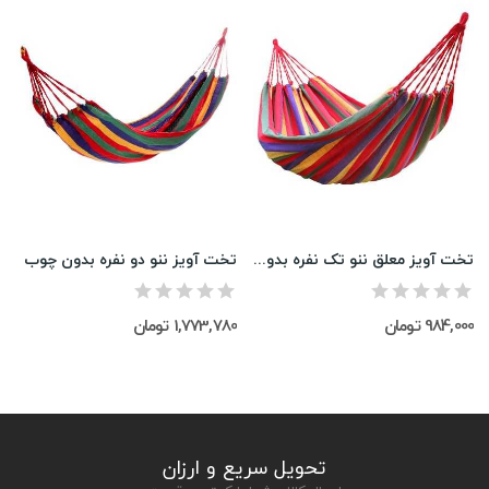
تخت آویز معلق ننو تک نفره بدون چوب
تخت آویز ننو دو نفره بدون چوب
984,000 تومان
1,773,780 تومان
تحویل سریع و ارزان