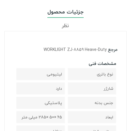
جزئیات محصول
نظر
مرجع
WORKLIGHT ZJ-8859 Heave-Duty
مشخصات فنی
نوع باتری
لیتیومی
شارژر
دارد
جنس بدنه
پلاستیکی
ابعاد
65 ×50 ×285 میلی متر