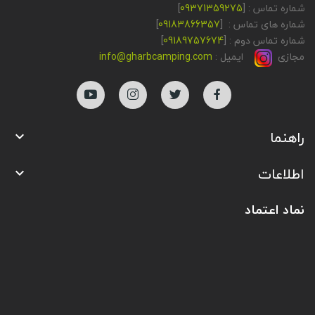
شماره تماس : [
09371359275
]
شماره های تماس : [
09183866357
]
شماره تماس دوم : [
09189757674
]
مجازی
ایمیل :
info@gharbcamping.com
راهنما

اطلاعات

نماد اعتماد