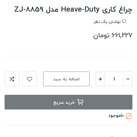
چراغ کاری Heave-Duty مدل ZJ-8859
نوشتن یک نظر
661,227 تومان
اضافه به سبد
خرید سریع
ناموجود
