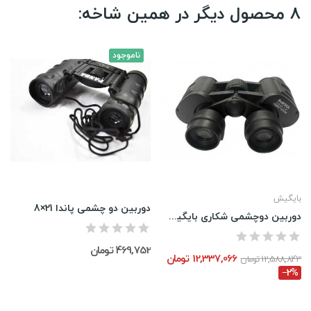
8 محصول دیگر در همین شاخه:
ناموجود
بایگیش
دوربین دو چشمی پاندا 21×8
دوربین دوچشمی شکاری بایگیش 30*8
469,752 تومان
12,337,066 تومان
12,588,843 تومان
‎−2%