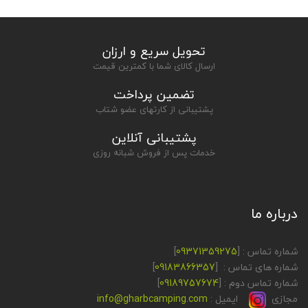
تحویل سریع و ارزان
ارسال کالای شما با کمترین قیمت
تضمین پرداخت
پشتیبانی از کارتهای عضو شتاب
پشتیبانی آنلاین
خدمات پس از فروش شبانه روزی
درباره ما
شماره تماس : [
09371359275
]
شماره های تماس : [
09183866357
]
شماره تماس دوم : [
09189757674
]
مجازی
ایمیل :
info@gharbcamping.com