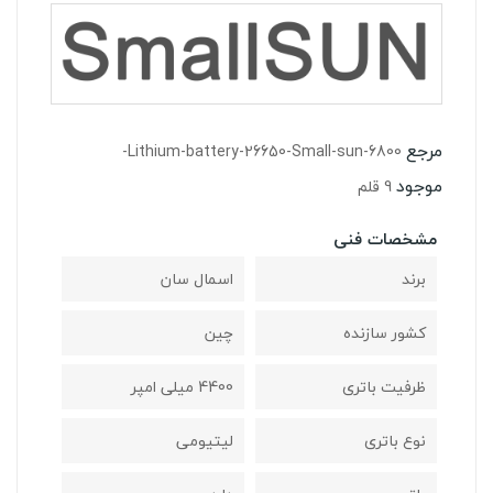
مرجع
Lithium-battery-26650-Small-sun-6800-
موجود
9 قلم
مشخصات فنی
برند
اسمال سان
کشور سازنده
چین
ظرفیت باتری
4400 میلی امپر
نوع باتری
لیتیومی