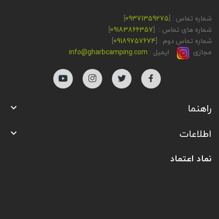
شماره تماس : [
09371359275
]
شماره های تماس : [
09183866357
]
شماره تماس دوم : [
09189757674
]
مجازی
ایمیل :
info@gharbcamping.com
راهنما

اطلاعات

نماد اعتماد