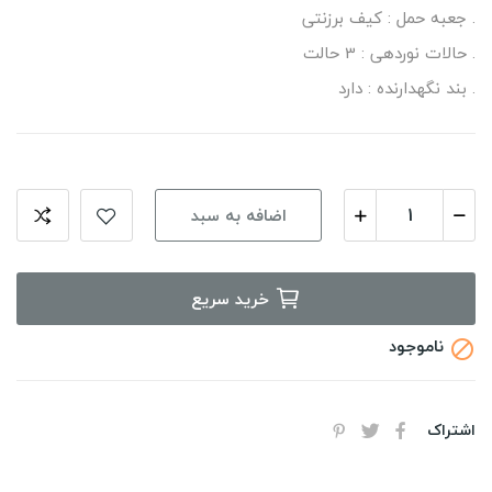
. جعبه حمل : کیف برزنتی
. حالات نوردهی : 3 حالت
. بند نگهدارنده : دارد
اضافه به سبد
خرید سریع
ناموجود

اشتراک