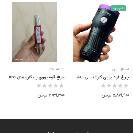
ناموجود
اسمال سان
ZINGARO
چراغ قوه یووی کارشناسی ماشین کینساچ شش لامپ مدل H4
چراغ قوه یووی زینگارو مدل Zingaro
5,871,900 تومان
2,031,300 تومان