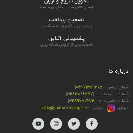
تحویل سریع و ارزان
ارسال کالای شما با کمترین قیمت
تضمین پرداخت
پشتیبانی از کارتهای عضو شتاب
پشتیبانی آنلاین
خدمات پس از فروش شبانه روزی
درباره ما
شماره تماس : [
09371359275
]
شماره های تماس : [
09183866357
]
شماره تماس دوم : [
09189757674
]
مجازی
ایمیل :
info@gharbcamping.com