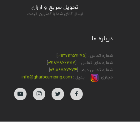
تحویل سریع و ارزان
ارسال کالای شما با کمترین قیمت
درباره ما
شماره تماس : [
09371359275
]
شماره های تماس : [
09183866357
]
شماره تماس دوم : [
09189757674
]
مجازی
ایمیل :
info@gharbcamping.com