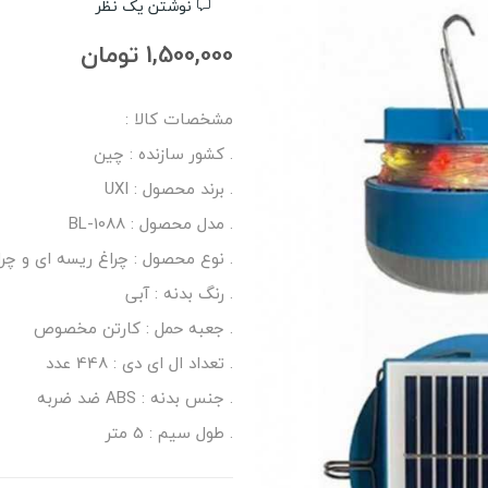
نوشتن یک نظر
1,500,000 تومان
مشخصات کالا :
. کشور سازنده : چین
. برند محصول : UXI
. مدل محصول : BL-1088
. نوع محصول : چراغ ریسه ای و چرا
. رنگ بدنه : آبی
. جعبه حمل : کارتن مخصوص
. تعداد ال ای دی : 448 عدد
. جنس بدنه : ABS ضد ضربه
. طول سیم : 5 متر