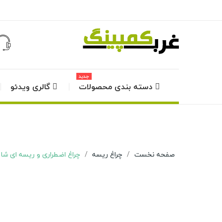
جدید
دسته بندی محصولات
گالری ویدئو
صفحه نخست
چراغ ریسه
چراغ اضطراری و ریسه ای شارژی UXI مدل 88