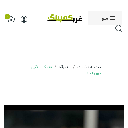
0
منو
صفحه نخست
متفرقه
فندک سنگی
پهن اعلا