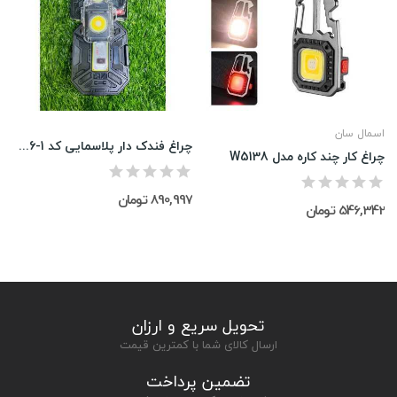
اسمال سان
چراغ فندک دار پلاسمایی کد D56-1
چراغ کار چند کاره مدل W5138
890,997 تومان
546,342 تومان
تحویل سریع و ارزان
ارسال کالای شما با کمترین قیمت
تضمین پرداخت