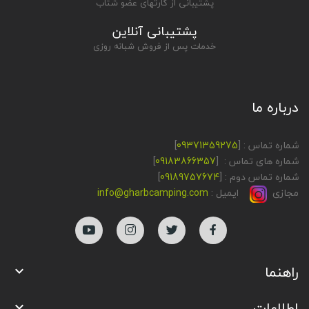
پشتیبانی از کارتهای عضو شتاب
پشتیبانی آنلاین
خدمات پس از فروش شبانه روزی
درباره ما
شماره تماس : [
09371359275
]
شماره های تماس : [
09183866357
]
شماره تماس دوم : [
09189757674
]
مجازی
ایمیل :
info@gharbcamping.com
راهنما

اطلاعات
