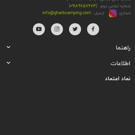
شماره تماس دوم : [
09189757674
]
مجازی
ایمیل :
info@gharbcamping.com
راهنما

اطلاعات

نماد اعتماد