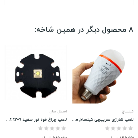
8 محصول دیگر در همین شاخه:
کینساچ
اسمال سان
لامپ شارژی سرپیچی کینساچ مدل BF-8301
لامپ چراغ قوه نور سفید LED 30 Wat t209