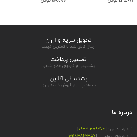
1,115,661 تومان
586,080 تومان
تحویل سریع و ارزان
ارسال کالای شما با کمترین قیمت
تضمین پرداخت
پشتیبانی از کارتهای عضو شتاب
پشتیبانی آنلاین
خدمات پس از فروش شبانه روزی
درباره ما
شماره تماس : [
09371359275
]
شماره های تماس : [
09183866357
]