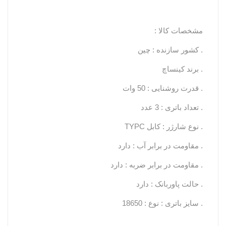
مشخصات کالا :
. کشور سازنده : چین
. برند کینساچ
. قدرت روشنایی : 50 وات
. تعداد باتری : 3 عدد
. نوع شارژر : کابل TYPC
. مقاومت در برابر آب : دارد
. مقاومت در برابر ضربه : دارد
. حالت پاوربانک : دارد
. سایز باتری : نوع : 18650