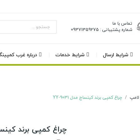
تماس با ما
شماره پشتیبانی : 09371359275
شرایط ارسال
شرایط خدمات
درباره غرب کمپین
لامپ
چراغ کمپی برند کینساچ مدل YY-9031
چراغ کمپی برند کینساچ مد