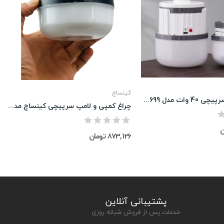
کینساچ
لامپ شارژی سرپیچی 40 وات مدل BL-699
چراغ کمپی و لامپ سرپیچی کینساچ مدل YY-9010
873,126 تومان
پشتیبانی آنلاین
خدمات پس از فروش شبانه روزی