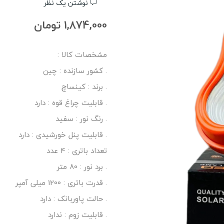
نوشتن یک نظر
1,874,000 تومان
مشخصات کالا :
. کشور سازنده : چین
. برند : کینساچ
. قابلیت چراغ قوه : دارد
. رنگ نور : سفید
. قابلیت پنل خورشیدی : دارد
تعداد باتری : 4 عدد
. برد نور : 80 متر
. قدرت باتری : 1200 میلی آمپر
. حالت پاوربانک : دارد
. قابلیت زوم : ندارد