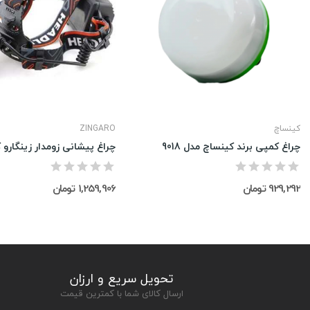
کینساچ
ZINGARO
چراغ کمپی برند کینساچ مدل 9018
چراغ پیشانی زومدار زینگارو کد 
929,292 تومان
1,259,906 تومان
تحویل سریع و ارزان
ارسال کالای شما با کمترین قیمت