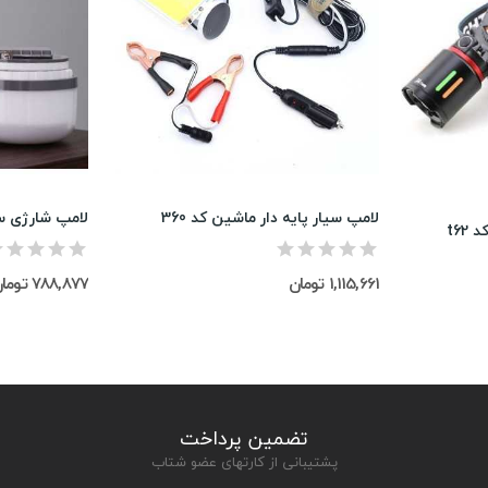
لامپ سیار پایه دار ماشین کد 360
t62
1,115,661 تومان
788,877 تومان
تضمین پرداخت
پشتیبانی از کارتهای عضو شتاب