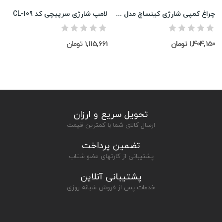
چراغ کمپی شارژی کینساچ مدل Ks-8201
لامپ شارژی سرپیچی کد CL-109
1,404,150 تومان
1,115,661 تومان
تحویل سریع و ارزان
ارسال کالای شما با کمترین قیمت
تضمین پرداخت
پشتیبانی از کارتهای عضو شتاب
پشتیبانی آنلاین
خدمات پس از فروش شبانه روزی