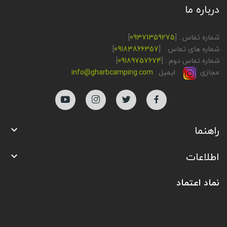
درباره ما
شماره تماس : [
09371359275
]
شماره های تماس : [
09183866357
]
شماره تماس دوم : [
09189757674
]
مجازی
ایمیل :
info@gharbcamping.com
راهنما

اطلاعات

نماد اعتماد