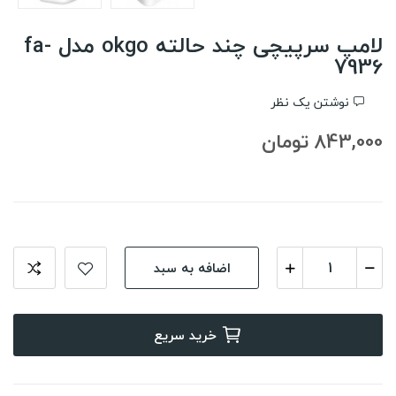
لامپ سرپیچی چند حالته okgo مدل fa-
7936
نوشتن یک نظر
843,000 تومان
اضافه به سبد
خرید سریع