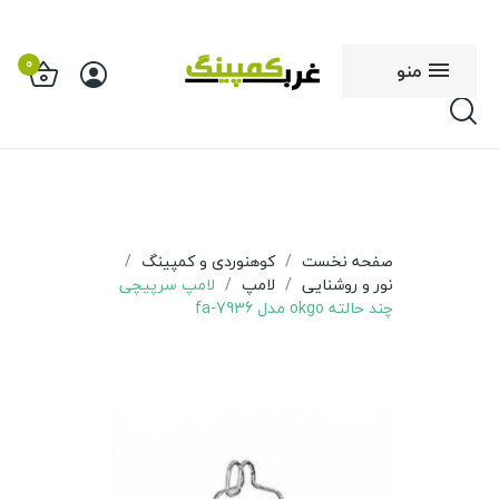
0
منو
صفحه نخست
کوهنوردی و کمپینگ
نور و روشنایی
لامپ
لامپ سرپیچی
چند حالته okgo مدل fa-7936