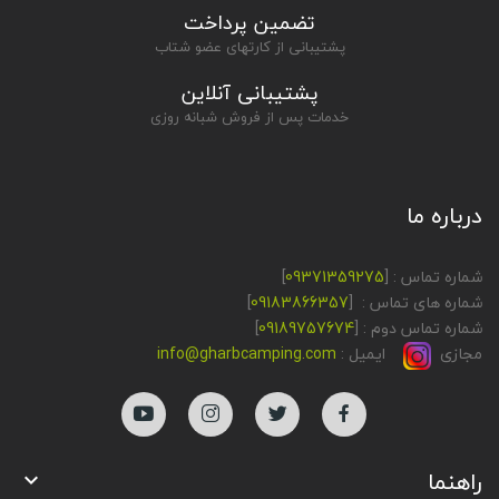
تضمین پرداخت
پشتیبانی از کارتهای عضو شتاب
پشتیبانی آنلاین
خدمات پس از فروش شبانه روزی
درباره ما
شماره تماس : [
09371359275
]
شماره های تماس : [
09183866357
]
شماره تماس دوم : [
09189757674
]
مجازی
ایمیل :
info@gharbcamping.com
راهنما
