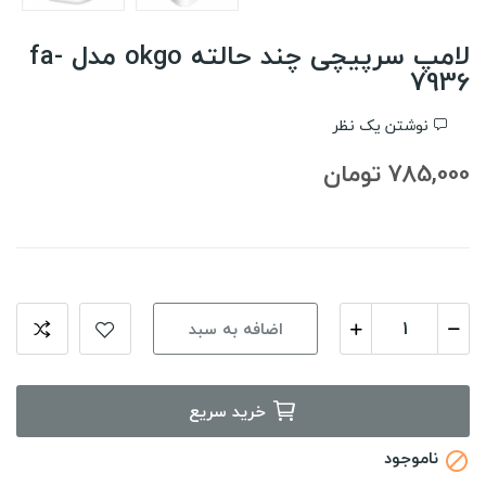
لامپ سرپیچی چند حالته okgo مدل fa-
7936
نوشتن یک نظر
785,000 تومان
اضافه به سبد
خرید سریع
ناموجود
