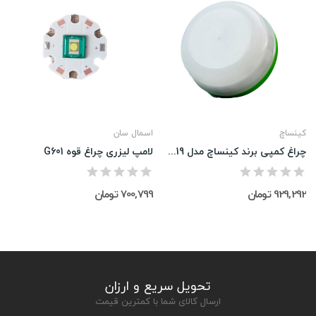
کینساچ
اسمال سان
چراغ کمپی برند کینساچ مدل YY-9019‌
لامپ لیزری چراغ قوه G601
929,292 تومان
700,799 تومان
تحویل سریع و ارزان
ارسال کالای شما با کمترین قیمت