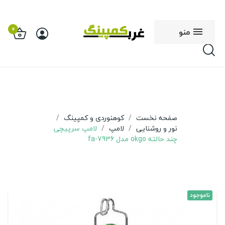
0
منو
صفحه نخست
کوهنوردی و کمپینگ
نور و روشنایی
لامپ
لامپ سرپیچی
چند حالته okgo مدل fa-7936
ناموجود