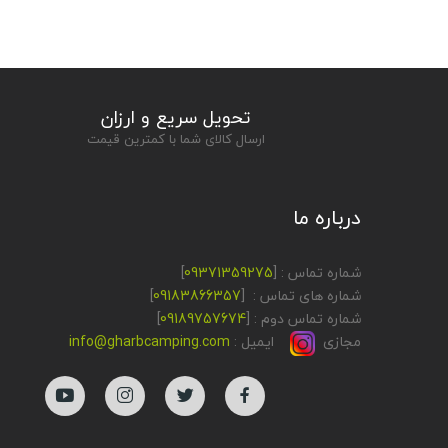
تحویل سریع و ارزان
ارسال کالای شما با کمترین قیمت
درباره ما
شماره تماس : [
09371359275
]
شماره های تماس : [
09183866357
]
شماره تماس دوم : [
09189757674
]
مجازی
ایمیل :
info@gharbcamping.com