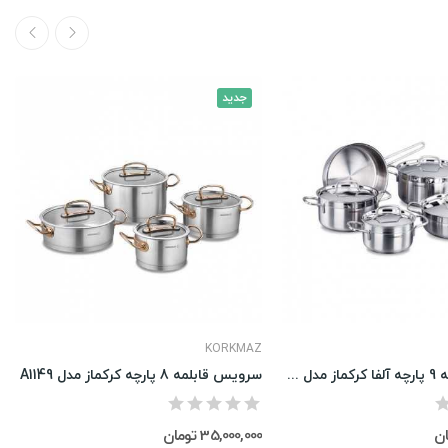
جدید
KORKMAZ
سرویس قابلمه 9 پارچه آلفا کرکماز مدل A1660
سرویس قابلمه 8 پارچه کرکماز مدل A1149
35,000,000 تومان