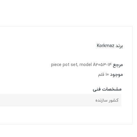
برند
Korkmaz
مرجع
14-piece pot set, model A2053
موجود
10 قلم
مشخصات فنی
کشور سازنده