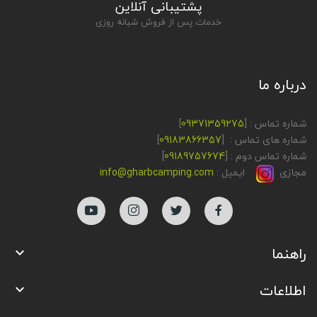
پشتیبانی آنلاین
خدمات پس از فروش شبانه روزی
درباره ما
شماره تماس : [
09371359275
]
شماره های تماس : [
09183866357
]
شماره تماس دوم : [
09189757674
]
مجازی
ایمیل :
info@gharbcamping.com
راهنما

اطلاعات
