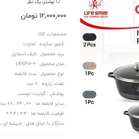
نوشتن یک نظر
12,000,000 تومان
مشخصات کالا :
. کشور سازنده : امارات
. برند محصول : لایف اسمایل
. مدل محصول : LIFEP17-6
. نوع محصول : ست قابلمه
. تعداد پارچه : 6 عدد
. پوشش : گرانیت نچسب
. سایز قابلمه ها : 20 , 24 , 28 سانتی متر
. ظرفیت قابلمه ها : 2.3 4.1 6.9
. سازگار با اجاق های : شیشه ای ، ه