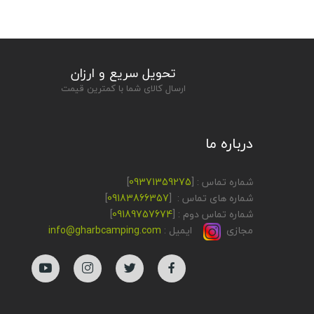
تحویل سریع و ارزان
ارسال کالای شما با کمترین قیمت
درباره ما
شماره تماس : [
09371359275
]
شماره های تماس : [
09183866357
]
شماره تماس دوم : [
09189757674
]
مجازی
ایمیل :
info@gharbcamping.com