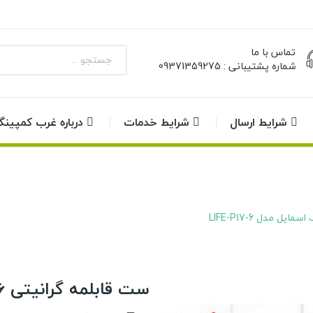
تماس با ما
شماره پشتیبانی : 09371359275
شرایط ارسال
شرایط خدمات
درباره غرب کمپین
ست قابلمه گرانیتی 6 پارچه لایف اسمایل مدل LIFE-P17-6