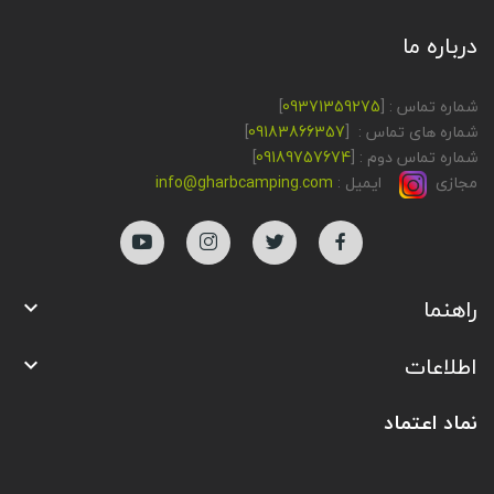
درباره ما
شماره تماس : [
09371359275
]
شماره های تماس : [
09183866357
]
شماره تماس دوم : [
09189757674
]
مجازی
ایمیل :
info@gharbcamping.com
راهنما

اطلاعات

نماد اعتماد