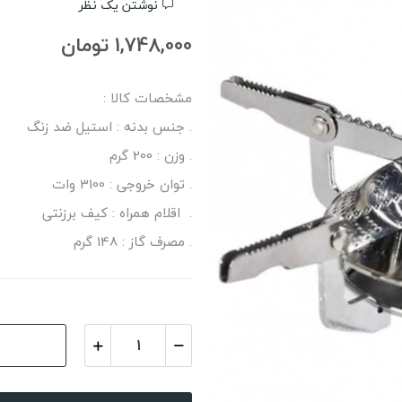
نوشتن یک نظر
1,748,000 تومان
مشخصات کالا :
. جنس بدنه : استیل ضد زنگ
. وزن : 200 گرم
. توان خروجی : 3100 وات
. اقلام همراه : کیف برزنتی
. مصرف گاز : 148 گرم