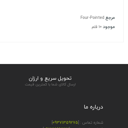
مرجع
Four-Pointed
موجود
10 قلم
تحویل سریع و ارزان
ارسال کالای شما با کمترین قیمت
درباره ما
شماره تماس : [
09371359275
]