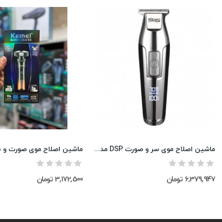
ماشین اصلاح موی سر و صورت DSP مدل 90286
6,379,947 تومان
3,172,500 تومان