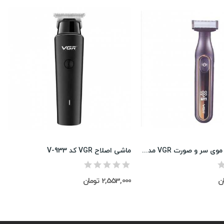
ماشین اصلاح موی سر و صورت VGR مدل V-360
ماشی اصلاح VGR کد V-933
2,553,000 تومان