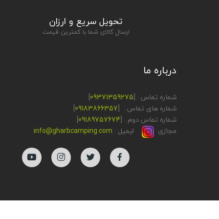
تحویل سریع و ارزان
ارسال کالای شما با کمترین قیمت
درباره ما
شماره تماس : [
09371359275
]
شماره های تماس : [
09183866357
]
شماره تماس دوم : [
09189757674
]
مجازی
ایمیل :
info@gharbcamping.com