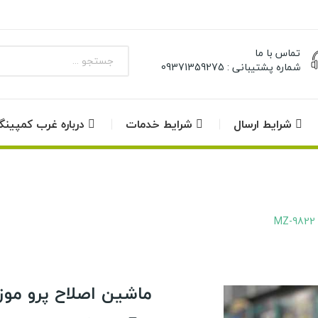
تماس با ما
شماره پشتیبانی : 09371359275
شرایط ارسال
شرایط خدمات
درباره غرب کمپین
ماشین اصلاح پرو موزر مدل 