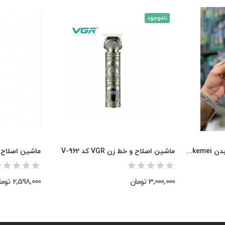
ناموجود
ماشین اصلاح موی صورت و بدن kemei مدل KM-7939
ماشین اصلاح و خط زن VGR کد V-962
3,000,000 تومان
2,598,000 تومان