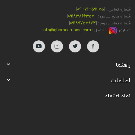
شماره تماس : [
09371359275
]
شماره های تماس : [
09183866357
]
شماره تماس دوم : [
09189757674
]
مجازی
ایمیل :
info@gharbcamping.com
راهنما

اطلاعات

نماد اعتماد