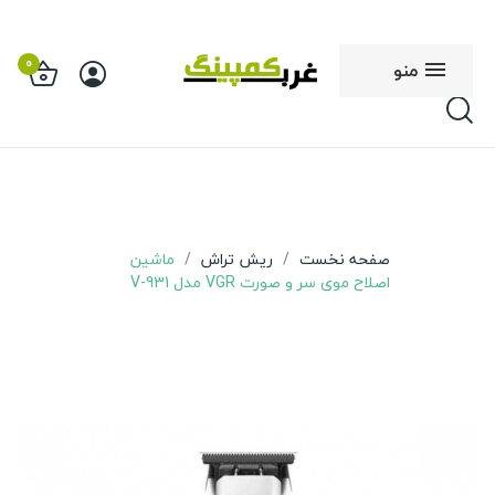
0
منو
صفحه نخست
ریش تراش
ماشین
اصلاح موی سر و صورت VGR مدل V-931