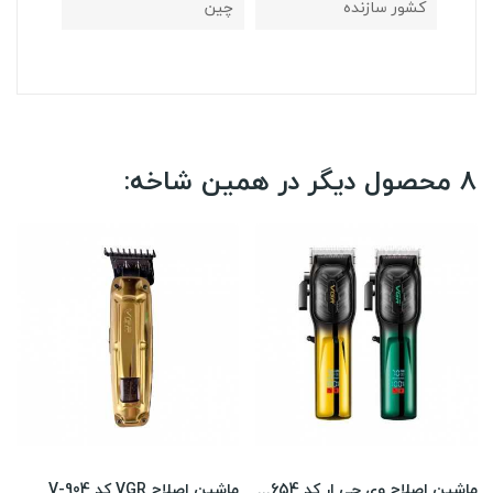
کشور سازنده
چین
8 محصول دیگر در همین شاخه:
ماشین اصلاح وی جی ار کد V-654
ماشین اصلاح VGR کد V-904