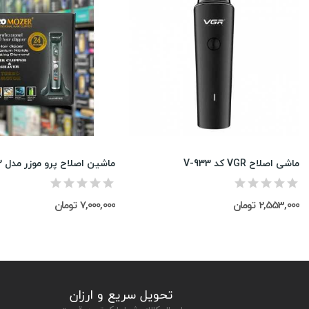
ماشی اصلاح VGR کد V-933
ماشین اصلاح پرو موزر مدل MZ-9822
2,553,000 تومان
7,000,000 تومان
تحویل سریع و ارزان