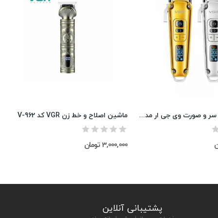
ماشین اصلاح سر و صورت وی جی ار مدل V-006
ماشین اصلاح و خط زن VGR کد V-962
3,000,000 تومان
پشتیبانی آنلاین