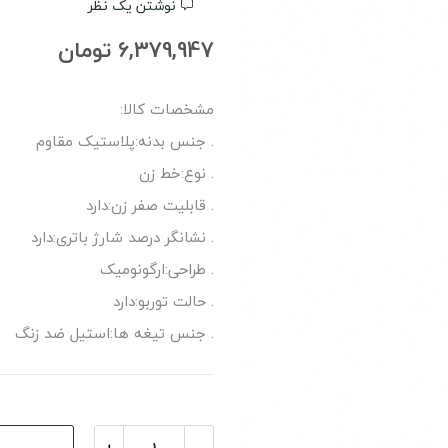
نوشتن یک نظر
6,379,947 تومان
مشخصات کالا:
. جنس بدنه:پلاستیک مقاوم
. نوع:خط زن
. قابلیت صفر زن:دارد
. نشانگر درصد شارژ باتری:دارد
. طراحی:ارگونومیک
. حالت توربو:دارد
. جنس تیغه ها:استیل ضد زنگ