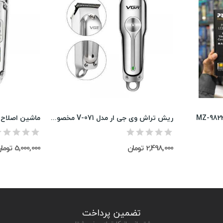
ریش تراش وی جی ار مدل V-071 مخصوص موی سر و صورت
2,498,000 تومان
5,000,000 تومان
تضمین پرداخت