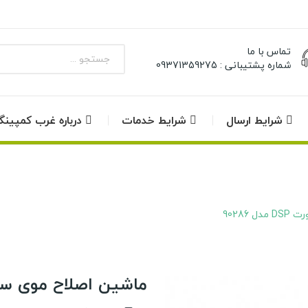
تماس با ما
شماره پشتیبانی : 09371359275
شرایط ارسال
شرایط خدمات
درباره غرب کمپین
90286
ماشین اصلاح موی سر و صورت 