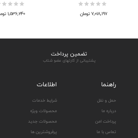
7,018,197 تومان
1,536,240 تومان
تضمین پرداخت
پشتیبانی از کارتهای عضو شتاب
راهنما
اطلاعات
حمل و نقل
شرایط خدمات
درباره ما
محصولات ویژه
پرداخت امن
محصولات جدید
تماس با ما
پرفروشترین ها