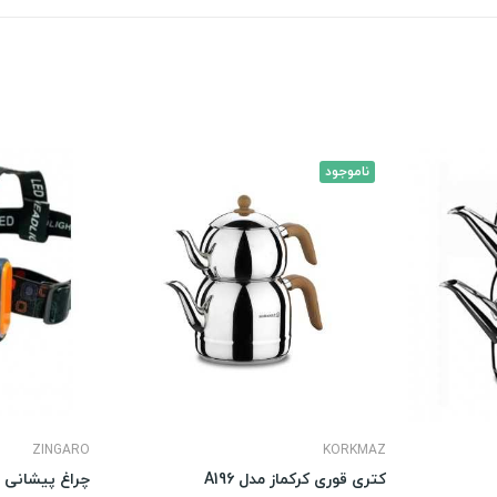
ناموجود
ZINGARO
KORKMAZ
کتری قوری کرکماز مدل A196
چراغ پیشانی زین