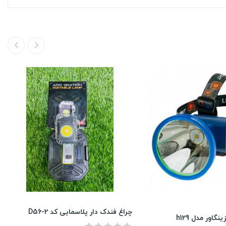
چراغ فندک دار پلاسمایی کد D56-2
گاور مدل h129