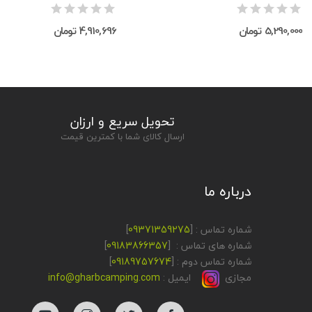
5,290,000 تومان
4,910,696 تومان
تحویل سریع و ارزان
ارسال کالای شما با کمترین قیمت
درباره ما
شماره تماس : [
09371359275
]
شماره های تماس : [
09183866357
]
شماره تماس دوم : [
09189757674
]
مجازی
ایمیل :
info@gharbcamping.com