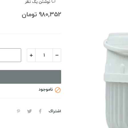
نوشتن یک نظر
980,352 تومان
ناموجود

اشتراک