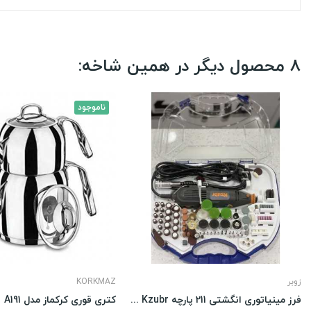
8 محصول دیگر در همین شاخه:
ناموجود
زوبر
KORKMAZ
فرز مینیاتوری انگشتی 211 پارچه Kzubr مدل...
کتری قوری کرکماز مدل A191