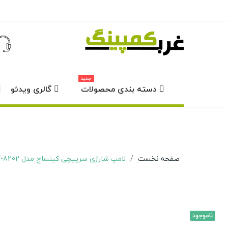
جدید
دسته بندی محصولات
گالری ویدئو
صفحه نخست
لامپ شارژی سرپیچی کینساچ مدل Bf-8202
ناموجود