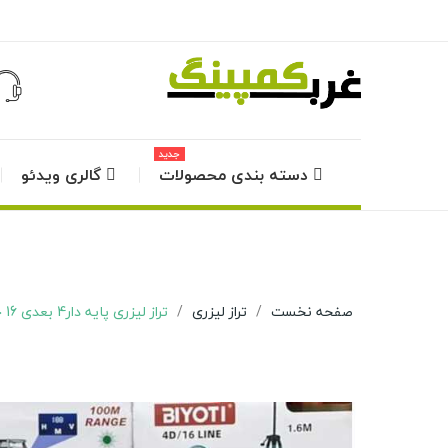
جدید
دسته بندی محصولات
گالری ویدئو
صفحه نخست
تراز لیزری
تراز لیزری پایه دار4 بعدی 16 خط بیوتی مدل BYT-4020LLS