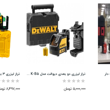
دار
تراز لیزری دو بعدی دیوالت مدل DW088 K-B5
تراز لیزری 3 بعدی برند دیوالت نور سبز
5,000,000 تومان
8,497,000 تومان