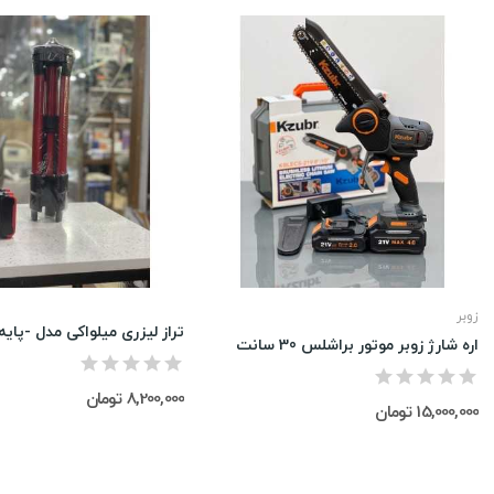
زوبر
تراز لیزری میلواکی مدل -پایه 
اره شارژِ زوبر موتور براشلس 30 سانت
8,200,000 تومان
15,000,000 تومان