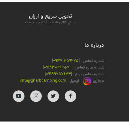
تحویل سریع و ارزان
ارسال کالای شما با کمترین قیمت
درباره ما
شماره تماس : [
09371359275
]
شماره های تماس : [
09183866357
]
شماره تماس دوم : [
09189757674
]
مجازی
ایمیل :
info@gharbcamping.com