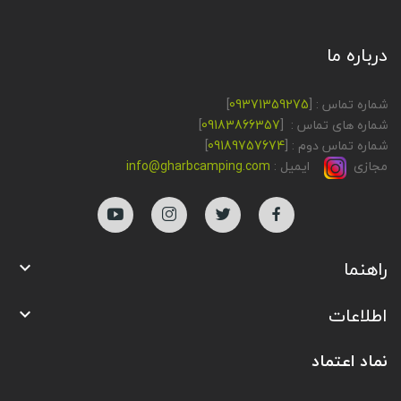
درباره ما
شماره تماس : [
09371359275
]
شماره های تماس : [
09183866357
]
شماره تماس دوم : [
09189757674
]
مجازی
ایمیل :
info@gharbcamping.com
راهنما

اطلاعات

نماد اعتماد