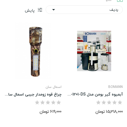
ردیف

پایش
BOMANN
اسمال سان
آبمیوه گیر بومن مدل PDJ-1201-DS
چراغ قوه زومدار جیبی اسمال سان مدل zy-536
15,318,000 تومان
619,000 تومان